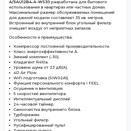
A
/
SAU
12
B
4-
A
-
WS
30
разработана для бытового
использования в квартирах или частных домах.
Максимальный размер обслуживаемых помещений
для данной модели составляет 35 кв. метров.
Встроенный во внутренний блок угольный фильтр
очищает воздух от неприятных запахов.
Особенности и преимущества:
Компрессор постоянной производительности.
Класс энергоэффективности А.
Зимний комплект (-30).
Хладагент R410a.
Уровень шума от 23 дБ(А).
4D Air Flow.
WiFi подготовка (SIW02A1).
Функция персонального комфорта I FEEL.
Осушение и вентиляция.
5 скоростей вентилятора.
Интеллектуальный дисплей.
24-часовой таймер.
Самоочистка внутреннего блока.
Турборежим.
Угольный фильтр.
Русифицированный пульт.
Держатель пульта.