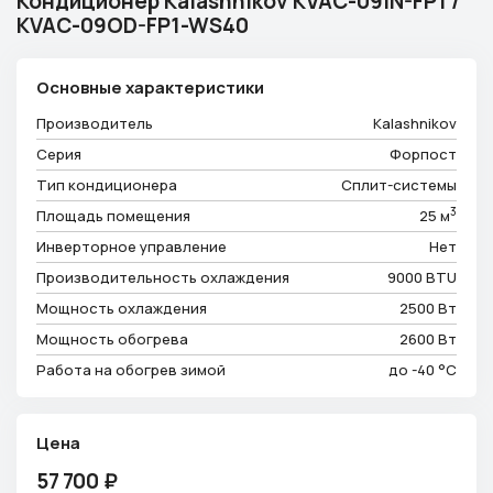
Кондиционер Kalashnikov KVAC-09IN-FP1 /
Телефон
KVAC-09OD-FP1-WS40
+7 (913) 175-00-01
Режим работы
ежедневно с 9:00 до 18:00
Основные характеристики
Эл. почта
Производитель
Kalashnikov
info@ventsystem24.ru
Серия
Форпост
Тип кондиционера
Сплит-системы
Бесплатная консультация
3
Площадь помещения
25 м
Инверторное управление
Нет
Производительность охлаждения
9000 BTU
Мощность охлаждения
2500 Вт
Мощность обогрева
2600 Вт
Работа на обогрев зимой
до -40 °C
Цена
57 700
₽