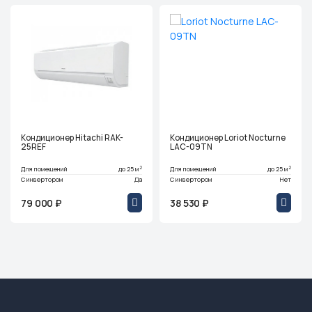
Кондиционер Hitachi RAK-
Кондиционер Loriot Nocturne
25REF
LAC-09TN
2
2
Для помещений
до 25 м
Для помещений
до 25 м
С инвертором
Да
С инвертором
Нет
79 000 ₽
38 530 ₽