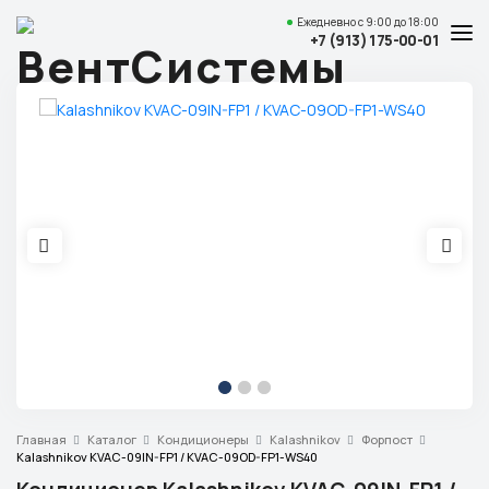
Ежедневно
с 9:00 до 18:00
+7 (913) 175-00-01
Услуги и цены
Каталог товаров
О компании
Наши работы
Полезные статьи
Доставка и оплата
Контакты
Адрес
Главная
Каталог
Кондиционеры
Kalashnikov
Форпост
Красноярск,
Kalashnikov KVAC-09IN-FP1 / KVAC-09OD-FP1-WS40
ул. Свердловская, 15 ст29, офис 4