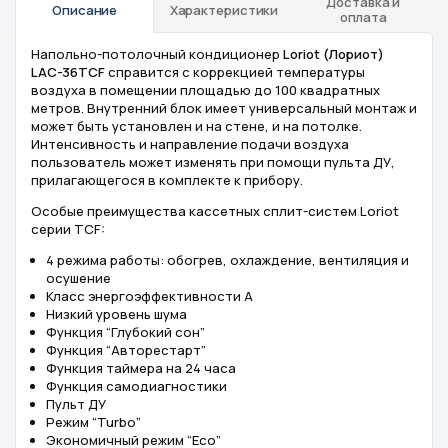
Доставка и
Описание
Характеристики
оплата
Напольно-потолочный кондиционер
Loriot (Лориот)
LAC-36TCF
справится с коррекцией температуры
воздуха в помещении площадью до 100 квадратных
метров. Внутренний блок имеет универсальный монтаж и
может быть установлен и на стене, и на потолке.
Интенсивность и направление подачи воздуха
пользователь может изменять при помощи пульта ДУ,
прилагающегося в комплекте к прибору.
Особые преимущества кассетных сплит-систем Loriot
серии TCF:
4 режима работы: обогрев, охлаждение, вентиляция и
осушение
Класс энергоэффективности А
Низкий уровень шума
Функция “Глубокий сон”
Функция “Авторестарт”
Функция таймера на 24 часа
Функция самодиагностики
Пульт ДУ
Режим “Turbo”
Экономичный режим “Eco”