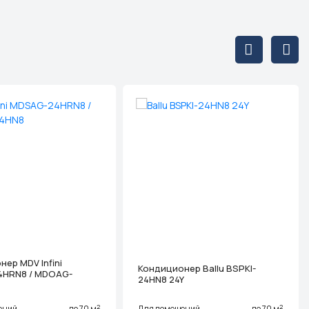
ер MDV Infini
Кондиционер Ballu BSPKI-
4HRN8 / MDOAG-
24HN8 24Y
2
2
ений
до 70 м
Для помещений
до 70 м