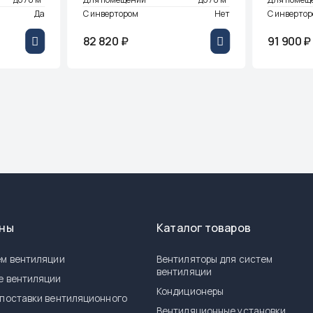
Да
С инвертором
Нет
С инверто
82 820 ₽
91 900 ₽
ены
Каталог товаров
м вентиляции
Вентиляторы для систем
вентиляции
е вентиляции
Кондиционеры
поставки вентиляционного
я
Вентиляционные установки