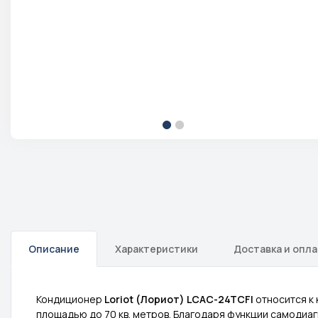
Описание
Характеристики
Доставка и опл
Кондиционер
Loriot
(Лориот)
LCAC
-24
TCFI
относится к
площадью до 70 кв. метров. Благодаря функции самоди