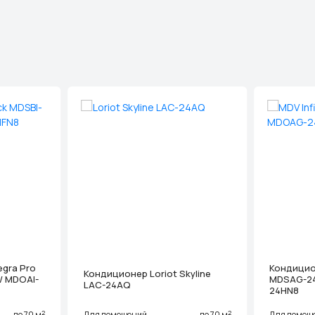
gra Pro
Кондицион
Кондиционер Loriot Skyline
/ MDOAI-
MDSAG-2
LAC-24AQ
24HN8
2
2
до 70 м
Для помещений
до 70 м
Для помещ