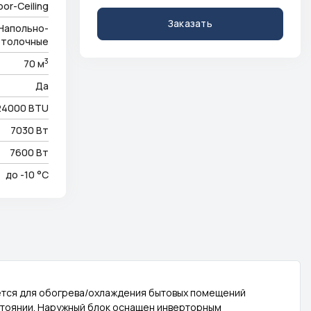
oor-Ceiling
Заказать
Напольно-
отолочные
3
70 м
Да
24000 BTU
7030 Вт
7600 Вт
до -10 °C
ется для обогрева/охлаждения бытовых помещений
стоянии. Наружный блок оснащен инверторным