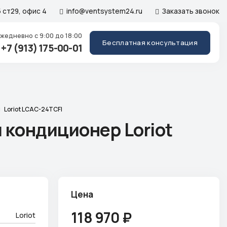
 ст29, офис 4
info@ventsystem24.ru
Заказать звонок
Ежедневно
с 9:00 до 18:00
Бесплатная консультация
+7 (913) 175-00-01
Loriot LCAC-24TCFI
кондиционер Loriot
Цена
118 970
₽
Loriot