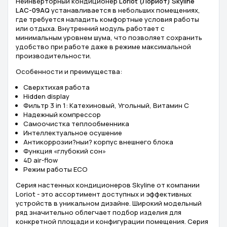
Неинверторный кондиционер
Loriot (Лориот) Skyline
LAC-09AQ
устанавливается в небольших помещениях,
где требуется наладить комфортные условия работы
или отдыха. Внутренний модуль работает с
минимальным уровнем шума, что позволяет сохранить
удобство при работе даже в режиме максимальной
производительности.
Особенности и преимущества:
Сверхтихая работа
Hidden display
Фильтр 3 in 1: Катехиновый, Угольный, Витамин С
Надежный компрессор
Самоочистка теплообменника
Интеллектуальное осушение
Антикоррозии?ныи? корпус внешнего блока
Функция «глубокий сон»
4D air-flow
Режим работы ECO
Серия настенных кондиционеров Skyline от компании
Loriot - это ассортимент доступных и эффективных
устройств в уникальном дизайне. Широкий модельный
ряд значительно облегчает подбор изделия для
конкретной площади и конфигурации помещения. Серия