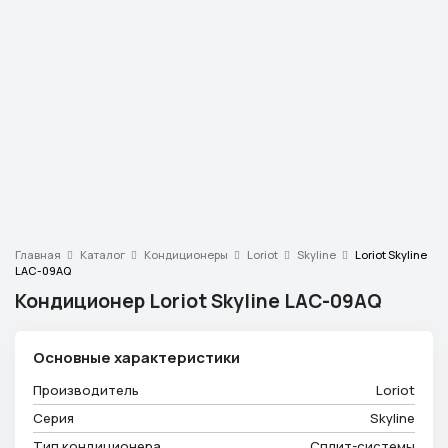
Телефон
+7 (913) 175-00-01
Режим работы
ежедневно с 9:00 до 18:00
Эл. почта
info@ventsystem24.ru
Бесплатная консультация
Главная
Каталог
Кондиционеры
Loriot
Skyline
Loriot Skyline
LAC-09AQ
Кондиционер Loriot Skyline LAC-09AQ
Основные характеристики
Производитель
Loriot
Серия
Skyline
Тип кондиционера
Сплит-системы