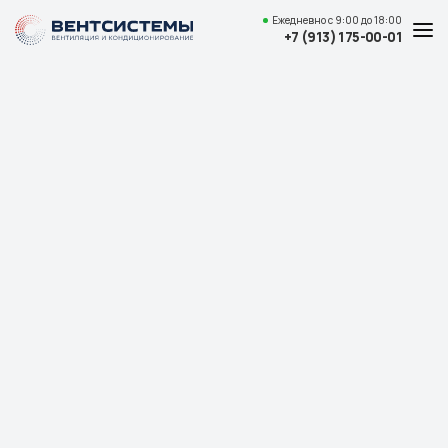
Ежедневно
с 9:00 до 18:00
+7 (913) 175-00-01
Услуги и цены
Каталог товаров
О компании
Наши работы
Полезные статьи
Доставка и оплата
Контакты
Адрес
Красноярск,
ул. Свердловская, 15 ст29, офис 4