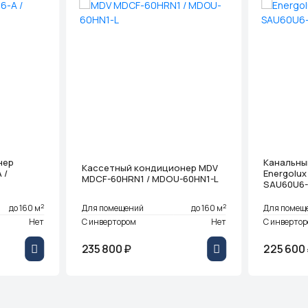
нер
Канальны
Кассетный кондиционер MDV
 /
Energolux
MDCF-60HRN1 / MDOU-60HN1-L
SAU60U6
2
2
до 160 м
Для помещений
до 160 м
Для помещ
Нет
С инвертором
Нет
С инверто
235 800 ₽
225 600