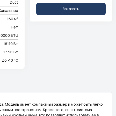
Duct
Заказать
Канальные
3
160 м
Нет
60000 BTU
16119 Вт
17731 Вт
до -10 °C
а. Модель имеет компактный размер и может быть легко
ченным пространством. Кроме того, сплит-система
изким уровнем шума, что позволяет использовать ее в