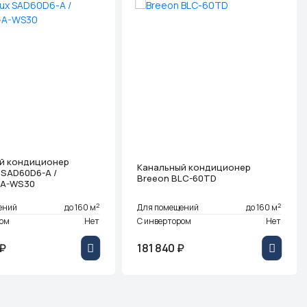
й кондиционер
Канальный кондиционер
 SAD60D6-A /
Breeon BLC-60TD
-A-WS30
2
2
ений
до 160 м
Для помещений
до 160 м
ром
Нет
С инвертором
Нет
 ₽
181 840 ₽