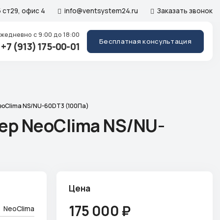
 ст29, офис 4
info@ventsystem24.ru
Заказать звонок
Ежедневно
с 9:00 до 18:00
Бесплатная консультация
+7 (913) 175-00-01
eoClima NS/NU-60DT3 (100Па)
ер NeoClima NS/NU-
Цена
175 000
₽
NeoClima