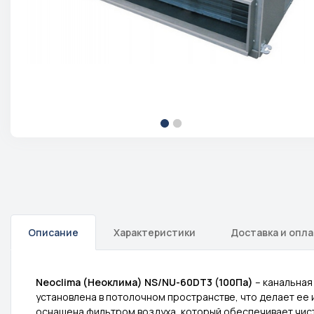
Описание
Характеристики
Доставка и опл
Neoclima (Неоклима) NS/NU-60DT3 (100Па)
– канальна
установлена в потолочном пространстве, что делает ее
оснащена фильтром воздуха, который обеспечивает чист