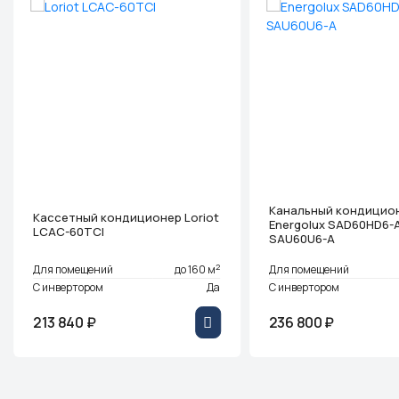
Канальный кондицио
Кассетный кондиционер Loriot
Energolux SAD60HD6-A
LCAC-60TCI
SAU60U6-A
2
Для помещений
до 160 м
Для помещений
С инвертором
Да
С инвертором
213 840 ₽
236 800 ₽