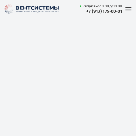
Ежедневно
с 9:00 до 18:00
+7 (913) 175-00-01
Услуги и цены
Каталог товаров
О компании
Наши работы
Полезные статьи
Доставка и оплата
Контакты
Адрес
Красноярск,
ул. Свердловская, 15 ст29, офис 4