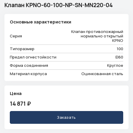
Клапан KPNO-60-100-NP-SN-MN220-04
Телефон
+7 (913) 175-00-01
Режим работы
Основные характеристики
ежедневно с 9:00 до 18:00
Эл. почта
Клапан противопожарный
Серия
нормально открытый
info@ventsystem24.ru
KPNO
Типоразмер
100
Бесплатная консультация
Предел огнестойкости
EI60
Форма соединения
Круглое
Материал корпуса
Оцинкованная сталь
Цена
14 871
₽
Заказать