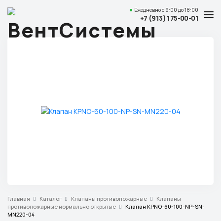
Ежедневно
с 9:00 до 18:00
+7 (913) 175-00-01
Услуги и цены
Каталог товаров
О компании
Наши работы
Полезные статьи
Доставка и оплата
Контакты
Адрес
Главная
Каталог
Клапаны противопожарные
Клапаны
Красноярск,
противопожарные нормально открытые
Клапан KPNO-60-100-NP-SN-
ул. Свердловская, 15 ст29, офис 4
MN220-04