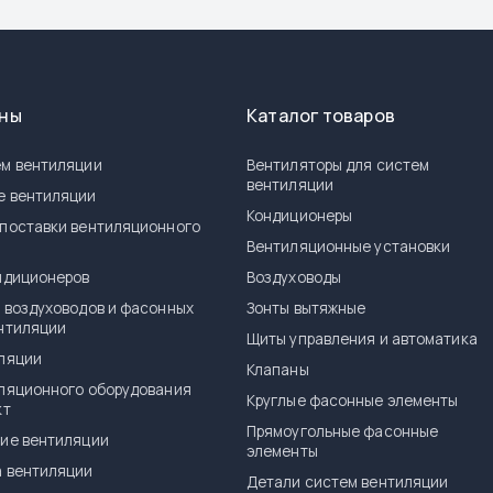
ены
Каталог товаров
м вентиляции
Вентиляторы для систем
вентиляции
е вентиляции
Кондиционеры
поставки вентиляционного
я
Вентиляционные установки
ндиционеров
Воздуховоды
 воздуховодов и фасонных
Зонты вытяжные
нтиляции
Щиты управления и автоматика
ляции
Клапаны
ляционного оборудования
Круглые фасонные элементы
кт
Прямоугольные фасонные
ие вентиляции
элементы
 вентиляции
Детали систем вентиляции