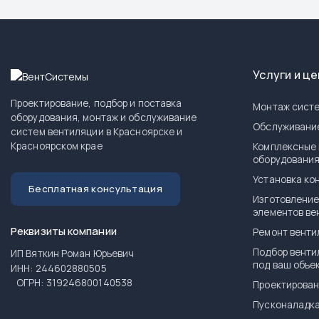
Услуги и ц
Проектирование, подбор и поставка
Монтаж систе
оборудования, монтаж и обслуживание
Обслуживани
систем вентиляции в Красноярске и
Красноярском крае
Комплексные 
оборудовани
Установка ко
Бесплатная консультация
Изготовление
элементов ве
Реквизиты компании
Ремонт венти
Подбор венти
ИП Вяткин Роман Юрьевич
под ваш объе
ИНН: 244602880505
ОГРН: 319246800140538
Проектирован
Пусконаладка