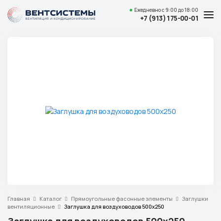
Ежедневно
с 9:00 до 18:00
+7 (913) 175-00-01
Услуги и цены
Каталог товаров
О компании
Наши работы
Полезные статьи
Доставка и оплата
Контакты
Адрес
Главная
Каталог
Прямоугольные фасонные элементы
Заглушки
Красноярск,
вентиляционные
Заглушка для воздуховодов 500x250
ул. Свердловская, 15 ст29, офис 4