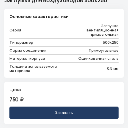
Заглушка для воздуховодов 500x250
Телефон
+7 (913) 175-00-01
Основные характеристики
Режим работы
ежедневно с 9:00 до 18:00
Заглушка
Эл. почта
Серия
вентиляционная
прямоугольная
info@ventsystem24.ru
Типоразмер
500x250
Бесплатная консультация
Форма соединения
Прямоугольное
Материал корпуса
Оцинкованная сталь
Толщина используемого
0.5 мм
материала
Цена
750
₽
Заказать