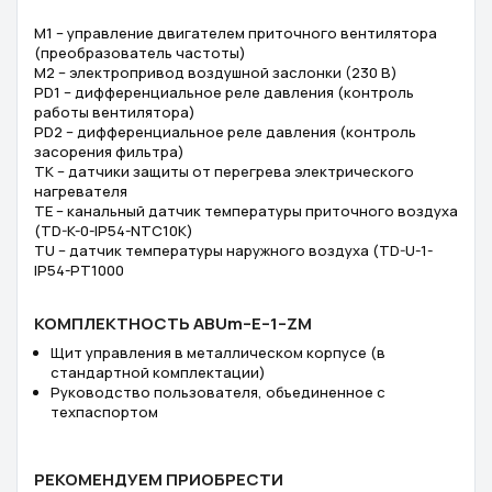
M1 – управление двигателем приточного вентилятора
(преобразователь частоты)
M2 – электропривод воздушной заслонки (230 В)
PD1 – дифференциальное реле давления (контроль
работы вентилятора)
PD2 – дифференциальное реле давления (контроль
засорения фильтра)
TK – датчики защиты от перегрева электрического
нагревателя
TE – канальный датчик температуры приточного воздуха
(TD-K-0-IP54-NTC10K)
TU – датчик температуры наружного воздуха (TD-U-1-
IP54-PT1000
КОМПЛЕКТНОСТЬ ABUm–Е–1–ZM
Щит управления в металлическом корпусе (в
стандартной комплектации)
Руководство пользователя, объединенное с
техпаспортом
РЕКОМЕНДУЕМ ПРИОБРЕСТИ