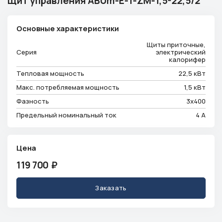
Щит управления ABUm-E-1-ZM-1,5-22,5/2
Телефон
+7 (913) 175-00-01
Основные характеристики
Режим работы
ежедневно с 9:00 до 18:00
Щиты приточные,
Эл. почта
Серия
электрический
калорифер
info@ventsystem24.ru
Тепловая мощность
22,5 кВт
Бесплатная консультация
Макс. потребляемая мощность
1,5 кВт
Фазность
3х400
Предельный номинальный ток
4 А
Цена
119 700
₽
Заказать