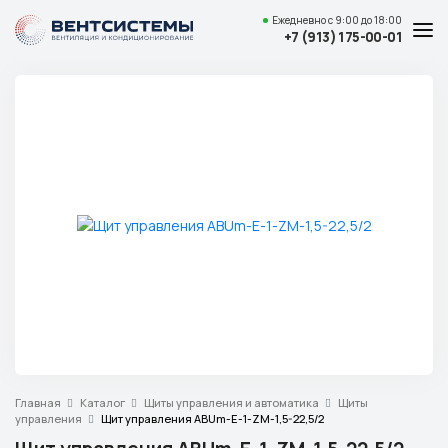
Ежедневно
с 9:00 до 18:00
+7 (913) 175-00-01
Услуги и цены
Каталог товаров
О компании
Наши работы
Полезные статьи
Доставка и оплата
Контакты
Адрес
Главная
Каталог
Щиты управления и автоматика
Щиты
Красноярск,
управления
Щит управления ABUm-E-1-ZM-1,5-22,5/2
ул. Свердловская, 15 ст29, офис 4