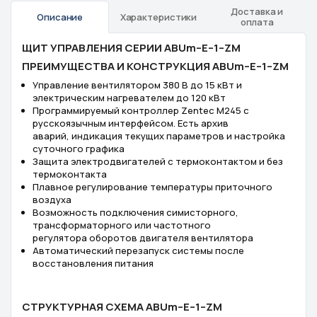
Доставка и
Описание
Характеристики
оплата
ЩИТ УПРАВЛЕНИЯ СЕРИИ ABUm–Е–1–ZM
ПРЕИМУЩЕСТВА И КОНСТРУКЦИЯ ABUm–Е–1–ZM
Управление вентилятором 380 В до 15 кВт и
электрическим нагревателем до 120 кВт
Программируемый контроллер Zentec M245 с
русскоязычным интерфейсом. Есть архив
аварий, индикация текущих параметров и настройка
суточного графика
Защита электродвигателей с термоконтактом и без
термоконтакта
Плавное регулирование температуры приточного
воздуха
Возможность подключения симисторного,
трансформаторного или частотного
регулятора оборотов двигателя вентилятора
Автоматический перезапуск системы после
восстановления питания
СТРУКТУРНАЯ СХЕМА ABUm–Е–1–ZM