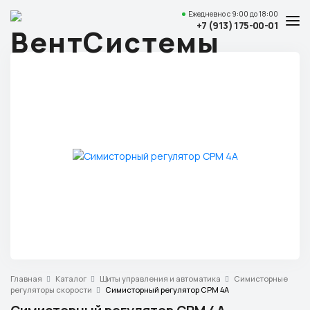
Ежедневно
с 9:00 до 18:00
+7 (913) 175-00-01
Услуги и цены
Каталог товаров
О компании
Наши работы
Полезные статьи
Доставка и оплата
Контакты
Адрес
Главная
Каталог
Щиты управления и автоматика
Симисторные
Красноярск,
регуляторы скорости
Симисторный регулятор СРМ 4А
ул. Свердловская, 15 ст29, офис 4