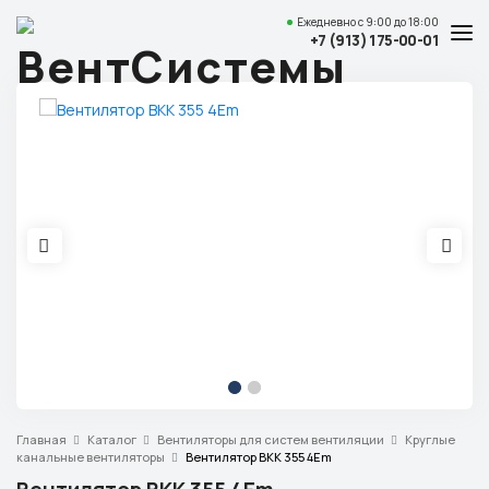
Ежедневно
с 9:00 до 18:00
+7 (913) 175-00-01
Услуги и цены
Каталог товаров
О компании
Наши работы
Полезные статьи
Доставка и оплата
Контакты
Адрес
Главная
Каталог
Вентиляторы для систем вентиляции
Круглые
Красноярск,
канальные вентиляторы
Вентилятор ВКК 355 4Еm
ул. Свердловская, 15 ст29, офис 4