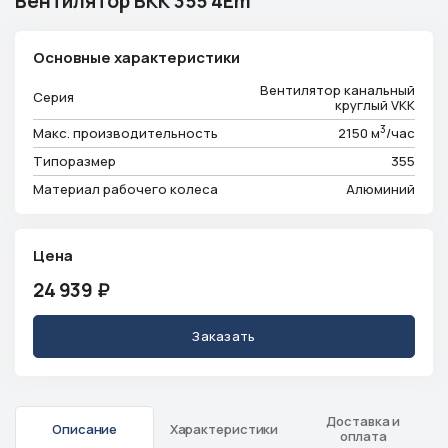
Вентилятор ВКК 355 4Еm
Телефон
+7 (913) 175-00-01
Основные характеристики
Режим работы
ежедневно с 9:00 до 18:00
Вентилятор канальный
Серия
Эл. почта
круглый VKK
info@ventsystem24.ru
3
Макс. производительность
2150 м
/час
Типоразмер
355
Бесплатная консультация
Материал рабочего колеса
Алюминий
Цена
24 939
₽
Заказать
Доставка и
Описание
Характеристики
оплата