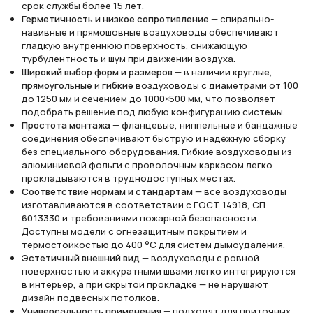
срок службы более 15 лет.
Герметичность и низкое сопротивление
— спирально-
навивные и прямошовные воздуховоды обеспечивают
гладкую внутреннюю поверхность, снижающую
турбулентность и шум при движении воздуха.
Широкий выбор форм и размеров
— в наличии
круглые
,
прямоугольные
и
гибкие
воздуховоды с диаметрами от 100
до 1250 мм и сечением до 1000×500 мм, что позволяет
подобрать решение под любую конфигурацию системы.
Простота монтажа
— фланцевые, ниппельные и бандажные
соединения обеспечивают быструю и надёжную сборку
без специального оборудования. Гибкие воздуховоды из
алюминиевой фольги с проволочным каркасом легко
прокладываются в труднодоступных местах.
Соответствие нормам и стандартам
— все воздуховоды
изготавливаются в соответствии с ГОСТ 14918, СП
60.13330 и требованиями пожарной безопасности.
Доступны модели с огнезащитным покрытием и
термостойкостью до 400 °C для систем дымоудаления.
Эстетичный внешний вид
— воздуховоды с ровной
поверхностью и аккуратными швами легко интегрируются
в интерьер, а при скрытой прокладке — не нарушают
дизайн подвесных потолков.
Универсальность применения
— подходят для приточных,