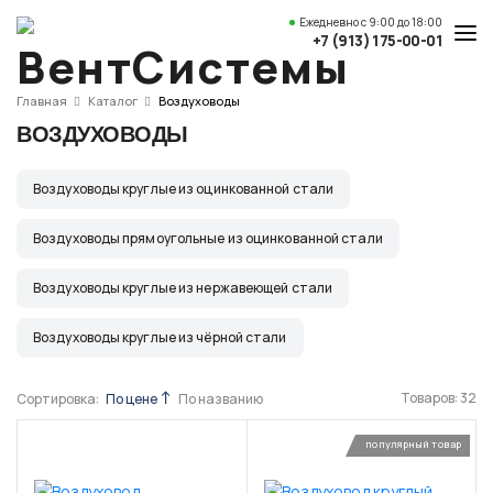
Ежедневно
с 9:00 до 18:00
+7 (913) 175-00-01
Услуги и цены
Главная
Каталог
Воздуховоды
ВОЗДУХОВОДЫ
Каталог товаров
О компании
Воздуховоды круглые из оцинкованной стали
Наши работы
Воздуховоды прямоугольные из оцинкованной стали
Полезные статьи
Воздуховоды круглые из нержавеющей стали
Доставка и оплата
Воздуховоды круглые из чёрной стали
Контакты
Товаров:
32
Сортировка:
По цене
По названию
Адрес
популярный товар
Красноярск,
ул. Свердловская, 15 ст29, офис 4