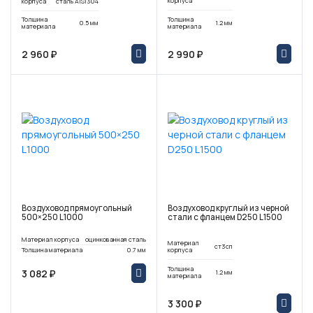
корпуса
корпуса
сталь AISI304
Толщина
Толщина
0.5 мм
1.2 мм
материала
материала
2 960 ₽
2 990 ₽
Воздуховод прямоугольный
Воздуховод круглый из черной
500×250 L1000
стали с фланцем D250 L1500
Материал корпуса
оцинкованная сталь
Материал
ст3сп
Толщина материала
0.7 мм
корпуса
Толщина
3 082 ₽
1.2 мм
материала
3 300 ₽