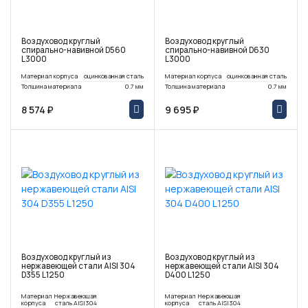
Воздуховод круглый
Воздуховод круглый
спирально-навивной D560
спирально-навивной D630
L3000
L3000
Материал корпуса
оцинкованная сталь
Материал корпуса
оцинкованная сталь
Толщина материала
0.7 мм
Толщина материала
0.7 мм
8 574 ₽
9 695 ₽
Воздуховод круглый из
Воздуховод круглый из
нержавеющей стали AISI 304
нержавеющей стали AISI 304
D355 L1250
D400 L1250
Материал
Нержавеющая
Материал
Нержавеющая
корпуса
сталь AISI304
корпуса
сталь AISI304