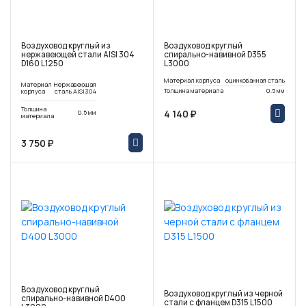
Воздуховод круглый из
Воздуховод круглый
нержавеющей стали AISI 304
спирально-навивной D355
D160 L1250
L3000
Материал корпуса
оцинкованная сталь
Материал
Нержавеющая
Толщина материала
0.5 мм
корпуса
сталь AISI304
Толщина
4 140 ₽
0.5 мм
материала
3 750 ₽
Воздуховод круглый
Воздуховод круглый из черной
спирально-навивной D400
стали с фланцем D315 L1500