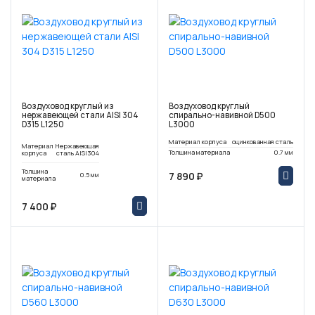
Воздуховод круглый из
Воздуховод круглый
нержавеющей стали AISI 304
спирально-навивной D500
D315 L1250
L3000
Материал корпуса
оцинкованная сталь
Материал
Нержавеющая
Толщина материала
0.7 мм
корпуса
сталь AISI304
Толщина
7 890 ₽
0.5 мм
материала
7 400 ₽