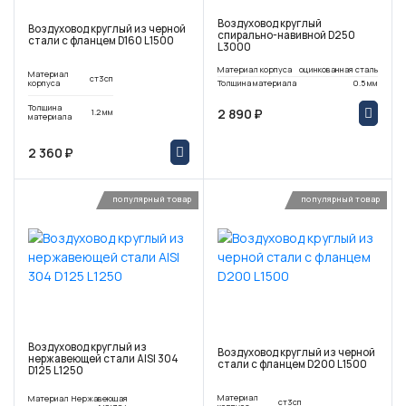
Воздуховод круглый
Воздуховод круглый из черной
спирально-навивной D250
стали с фланцем D160 L1500
L3000
Материал корпуса
оцинкованная сталь
Материал
ст3сп
корпуса
Толщина материала
0.5 мм
Толщина
2 890 ₽
1.2 мм
материала
2 360 ₽
популярный товар
популярный товар
Воздуховод круглый из
Воздуховод круглый из черной
нержавеющей стали AISI 304
стали с фланцем D200 L1500
D125 L1250
Материал
Материал
Нержавеющая
ст3сп