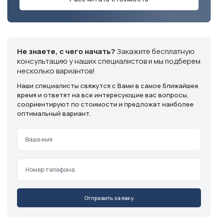
Телефон
+7 (913) 175-00-01
Режим работы
ежедневно с 9:00 до 18:00
Не знаете, с чего начать?
Закажите бесплатную
Эл. почта
info@ventsystem24.ru
консультацию у наших специалистов и мы подберем
несколько вариантов!
Бесплатная консультация
Наши специалисты свяжутся с Вами в самое ближайшее
время и ответят на все интересующие вас вопросы,
соориентируют по стоимости и предложат наиболее
оптимальный вариант.
Отправить заявку