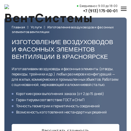
Ежедневно
с 9:00 до 18:00
+7 (913) 175-00-01
Услуги и цены
Главная
Услуги
Изготовление воздуховодов и фасонных
элементов вентиляции
Каталог товаров
ИЗГОТОВЛЕНИЕ ВОЗДУХОВОДОВ
О компании
И ФАСОННЫХ ЭЛЕМЕНТОВ
ВЕНТИЛЯЦИИ В КРАСНОЯРСКЕ
Наши работы
Изготавливаем воздуховоды и фасонные элементы (отводы,
Полезные статьи
переходы, тройники и др.) любых размеров и конфигураций —
для жилых, коммерческих и промышленных объектов. Работаем
Доставка и оплата
с оцинкованной, нержавеющей и алюминиевой сталью.
Контакты
Короткие сроки выполнения
заказа (от 2 до 15 дней)
Гарантируем соответствие
ГОСТ и СНиП
Точность геометрии
и герметичность соединений
Возможность изготовления
нестандартных решений
Адрес
Красноярск,
ул. Свердловская, 15 ст29, офис 4
Рассчитать стоимость