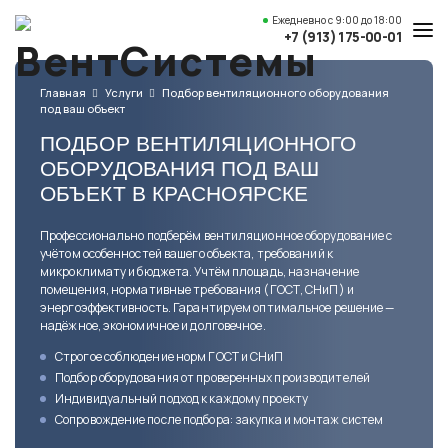
Ежедневно
с 9:00 до 18:00
+7 (913) 175-00-01
Услуги и цены
Главная
Услуги
Подбор вентиляционного оборудования
под ваш объект
Каталог товаров
ПОДБОР ВЕНТИЛЯЦИОННОГО
О компании
ОБОРУДОВАНИЯ ПОД ВАШ
ОБЪЕКТ В КРАСНОЯРСКЕ
Наши работы
Профессионально подберём вентиляционное оборудование с
Полезные статьи
учётом особенностей вашего объекта, требований к
микроклимату и бюджета. Учтём площадь, назначение
Доставка и оплата
помещения, нормативные требования (ГОСТ, СНиП) и
энергоэффективность. Гарантируем оптимальное решение —
Контакты
надёжное, экономичное и долговечное.
Строгое соблюдение
норм ГОСТ и СНиП
Подбор оборудования
от проверенных производителей
Адрес
Индивидуальный подход
к каждому проекту
Красноярск,
Сопровождение после подбора:
закупка и монтаж систем
ул. Свердловская, 15 ст29, офис 4