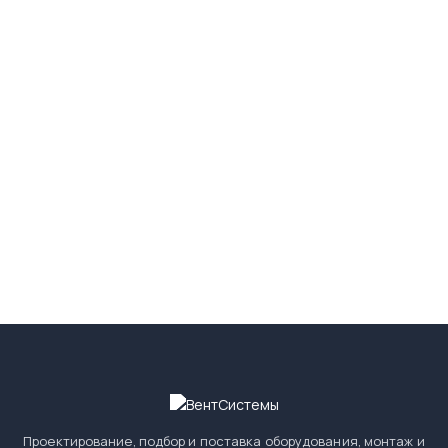
1 ноября 2022г.
Отзыв из Авито
Работы по монтажу вентиляции выполнили быстро и
качественно
22 июля 2020г.
Отзыв из Авито
Проектирование, подбор и поставка оборудования, монтаж и