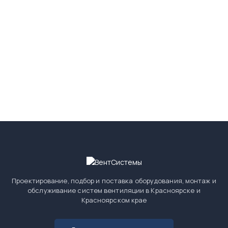
Работы по монтажу вентиляции выполнили быстро и
качественно
22 июля 2020г.
Отзыв из Авито
Проектирование, подбор и поставка оборудования, монтаж и
обслуживание систем вентиляции в Красноярске и
Красноярском крае