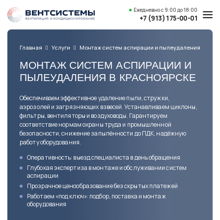
Ежедневно
с 9:00 до 18:00
+7 (913) 175-00-01
Услуги и цены
Главная
Услуги
Монтаж систем аспирации и пылеудаления
Каталог товаров
МОНТАЖ СИСТЕМ АСПИРАЦИИ И
ПЫЛЕУДАЛЕНИЯ В КРАСНОЯРСКЕ
О компании
Наши работы
Обеспечиваем эффективное удаление пыли, стружки,
аэрозолей и загрязняющих взвесей. Устанавливаем циклоны,
фильтры, вентиляторы и воздуховоды. Гарантируем
Полезные статьи
соответствие нормам охраны труда и промышленной
безопасности, снижение запылённости до ПДК, надёжную
Доставка и оплата
работу оборудования.
Контакты
Оперативность: выезд
специалиста в день обращения
Глубокая экспертиза в монтаже
и обслуживании систем
аспирации
Прозрачное ценообразование
без скрытых платежей
Адрес
Работаем «под ключ»: подбор,
поставка и монтаж
Красноярск,
оборудования
ул. Свердловская, 15 ст29, офис 4