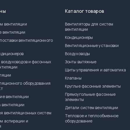
ены
Каталог товаров
м вентиляции
Вентиляторы для систем
вентиляции
е вентиляции
Кондиционеры
поставки вентиляционного
я
Вентиляционные установки
ндиционеров
Воздуховоды
 воздуховодов и фасонных
Зонты вытяжные
нтиляции
Щиты управления и автоматика
ляции
Клапаны
ляционного оборудования
Круглые фасонные элементы
кт
Прямоугольные фасонные
ие вентиляции
элементы
 вентиляции
Детали систем вентиляции
я вентиляционных систем
Тепловое и теплообменное
м аспирации и
оборудование
я