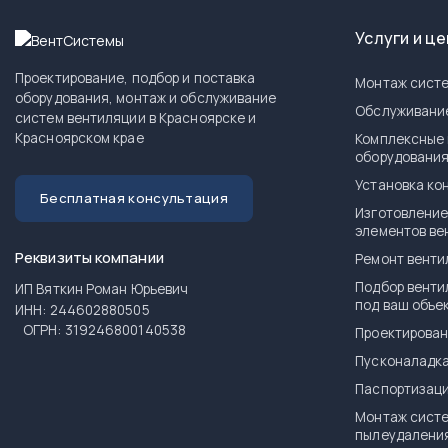
Услуги и ц
Проектирование, подбор и поставка
Монтаж систе
оборудования, монтаж и обслуживание
Обслуживани
систем вентиляции в Красноярске и
Красноярском крае
Комплексные 
оборудовани
Установка ко
Бесплатная консультация
Изготовление
элементов ве
Реквизиты компании
Ремонт венти
Подбор венти
ИП Вяткин Роман Юрьевич
под ваш объе
ИНН: 244602880505
ОГРН: 319246800140538
Проектирован
Пусконаладка
Паспортизаци
Монтаж систе
пылеудалени