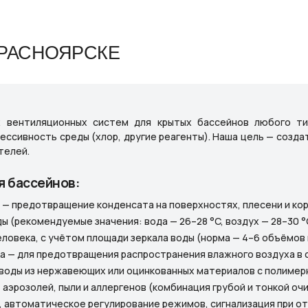
КРАСНОЯРСКЕ
 вентиляционных систем для крытых бассейнов любого тип
ессивность среды (хлор, другие реагенты). Наша цель — созд
телей.
 бассейнов:
— предотвращение конденсата на поверхностях, плесени и кор
ды (рекомендуемые значения: вода — 26–28 °C, воздух — 28–30 °
еловека, с учётом площади зеркала воды (норма — 4–6 объёмов 
ка — для предотвращения распространения влажного воздуха в
воды из нержавеющих или оцинкованных материалов с полимер
 аэрозолей, пыли и аллергенов (комбинация грубой и тонкой оч
 автоматическое регулирование режимов, сигнализация при от