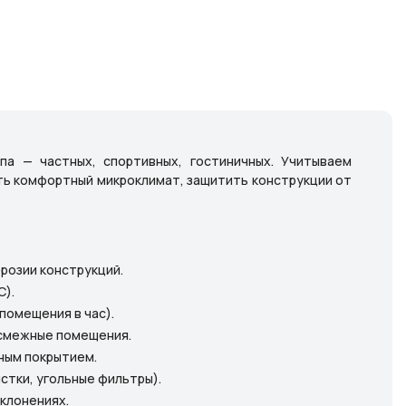
а — частных, спортивных, гостиничных. Учитываем
ать комфортный микроклимат, защитить конструкции от
розии конструкций.
C).
помещения в час).
 смежные помещения.
ным покрытием.
истки, угольные фильтры).
клонениях.